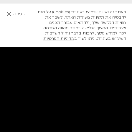
באתר זה נעשה שימוש בעוגיות (Cookies) על מנת
סגירה
להבטיח את תקינות פעילות האתר, לשפר את
חוויית הגלישה שלך, ולהתאים עבורך תכנים
ושירותים. המשך הגלישה באתר מהווה הסכמה
לכך. למידע נוסף, לרבות בדבר ניהול העדפות
חיזרו אליי
השימוש בעוגיות, ניתן לעיין ב
מדיניות הפרטיות