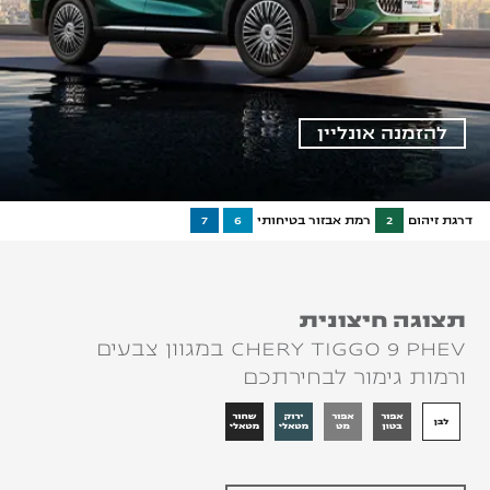
להזמנה אונליין
דרגת זיהום
2
רמת אבזור בטיחותי
6
7
תצוגה חיצונית
CHERY TIGGO 9 PHEV במגוון צבעים
ורמות גימור לבחירתכם