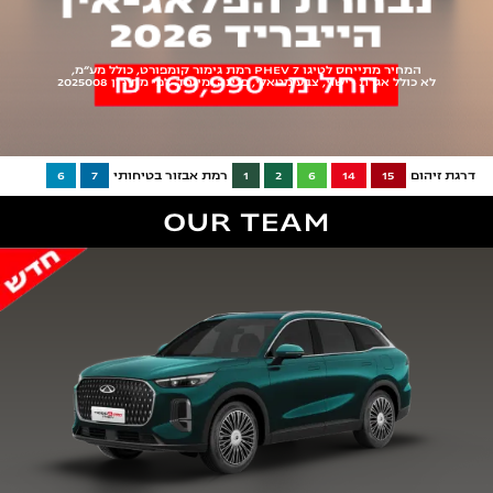
המחיר מתייחס לטיגו 7 PHEV רמת גימור קומפורט, כולל מע"מ,
לא כולל אגרת רישוי, צבע מטאלי, פנינה, מיוחד. לפי מחירון 2025008
דרגת זיהום
15
14
6
2
1
רמת אבזור בטיחותי
7
6
OUR TEAM