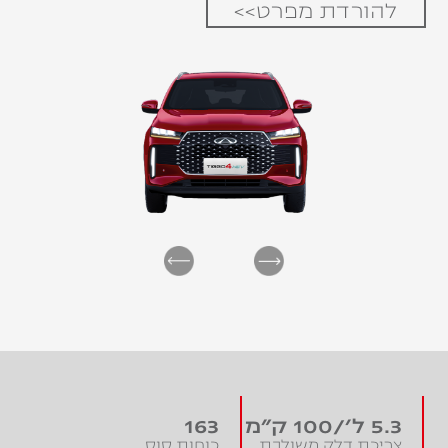
להורדת מפרט>>
5.3 ל'/100 ק"מ
163
צריכת דלק משולבת
כוחות סוס