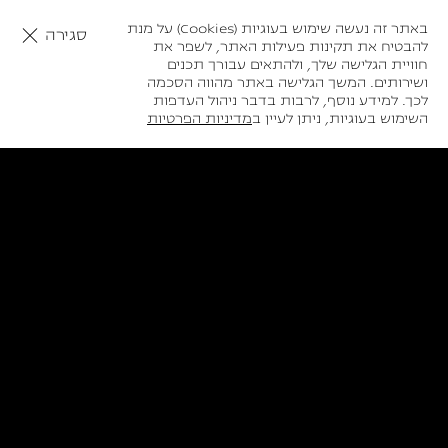
באתר זה נעשה שימוש בעוגיות (Cookies) על מנת
סגירה
להבטיח את תקינות פעילות האתר, לשפר את
חוויית הגלישה שלך, ולהתאים עבורך תכנים
ושירותים. המשך הגלישה באתר מהווה הסכמה
לכך. למידע נוסף, לרבות בדבר ניהול העדפות
חיזרו אליי
השימוש בעוגיות, ניתן לעיין ב
מדיניות הפרטיות