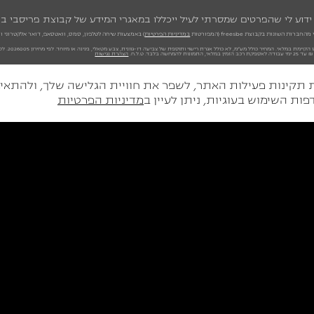
ידוע לי שהפרטים שמסרתי לעיל ייכללו במאגרי המידע של קבוצת פריסבי 
השונות בקבוצת freesbe (המפורטות
במדיניות הפרטיות
) באמצעות שיחה לטלפון, סמס, וואטסאפ, דואר אלקטרוני וח
הצהרת נגישות
יות (Cookies) על מנת להבטיח את תקינות פעילות האתר, לשפר את חוויית הגלישה 
ות השימוש בעוגיות, ניתן לעיין ב
מדיניות הפרטיות