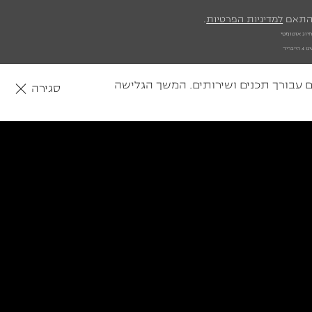
בהתאם
למדיניות הפרטיות
.
יוג אוטומטי
המחיר מתייחס לרמת הגימור הנמוכה בכל דגם ו/או הקיימת במלאי. המחיר כולל מע"מ, לא כולל אגרת רישוי ותוספת של צביעה דו-גוונית, צבע מטאלי, פנינה או מיוחד. לפי מחירון 2026005. לטיגו 4 הייבריד
שלך, ולהתאים עבורך תכנים ושירותים. המשך הגלישה
סגירה