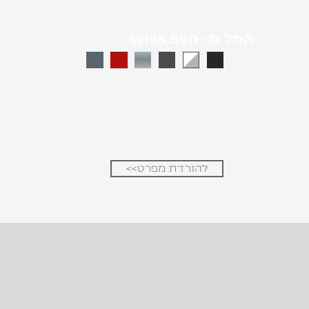
החל מ-
₪135,990
להורדת מפרט>>