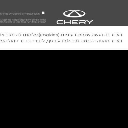
מאשר קבלת דיוור ותוכן שיווקי ופרסומי מהחברות 
קומפורט אגרת רישוי בגובה 1,745 ₪, סה"כ 137,735 ₪ עד 25 ימי עבודה לאספקת רכב הזמין במלאי, התמונות להמחשה בלבד. ט.ל.ח.
באתר זה נעשה שימוש בעוג
באתר מהווה הסכמה לכך. למידע נוסף, לרבות בדבר ניהול העדפ
דרגת זיהום
6
רמת אבזור בטיחותי
7