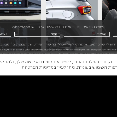
השאירו פרטים ונחזור אליכם באמצעות טלפון או WhatsApp
ידוע לי שהפרטים שמסרתי לעיל ייכללו במאגרי המידע של קבוצת פריסבי 
CHERY TIGGO 4 PRO | צ'רי טיגו 4 פרו
השונות בקבוצת freesbe (המפורטות
במדיניות הפרטיות
) באמצעות שיחה לטלפון, סמס, וואטסאפ, דואר אלקטרוני וח
SUV אורבני מפנק
הצהרת נגישות
יות (Cookies) על מנת להבטיח את תקינות פעילות האתר, לשפר את חוויית הגלישה 
ות השימוש בעוגיות, ניתן לעיין ב
מדיניות הפרטיות