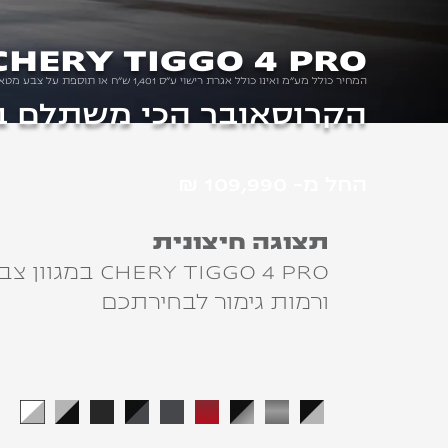
CHERY TIGGO 4 PRO
המחיר כולל מע"מ ואינו כולל אגרת רישוי ע"ס 1,401 ש"ח או תוספת על צבע מטאלי /פנינה
הקרוסאובר
הכי משתלם ב
החל מ-
109,990 ₪
תצוגה חיצונית
CHERY TIGGO 4 PRO במגוון צבעים
ורמות גימור לבחירתכם