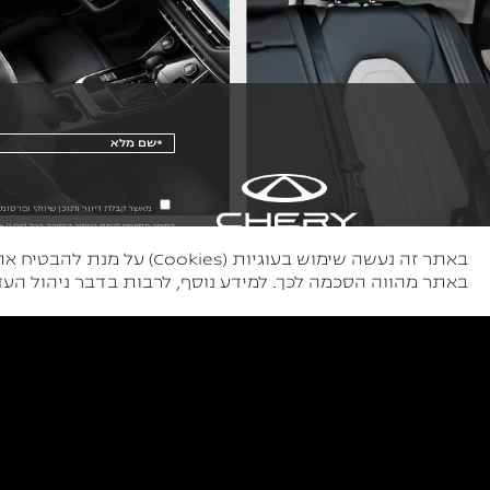
מאשר קבלת דיוור ותוכן שיווקי ופרסומי מהחברות 
רישוי בגובה 1,401 ₪, סה"כ 116,391 ₪ עד 25 ימי עבודה לאספקת רכב הזמין במלאי, התמונות להמחשה בלבד. ט.ל.ח.
באתר זה נעשה שימוש בעוג
באתר מהווה הסכמה לכך. למידע נוסף, לרבות בדבר ניהול העדפ
דרגת זיהום
15
רמת אבזור בטיחותי
6