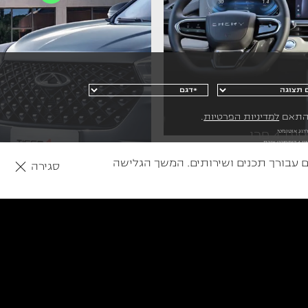
בהתאם
למדיניות הפרטיות
.
יוג אוטומטי
המחיר מתייחס לרמת הגימור הנמוכה בכל דגם ו/או הקיימת במלאי. המחיר כולל מע"מ, לא כולל אגרת רישוי ותוספת של צביעה דו-גוונית, צבע מטאלי, פנינה או מיוחד. לפי מחירון 2026005. לטיגו 4 קומפורט אגרת
שלך, ולהתאים עבורך תכנים ושירותים. המשך הגלישה
סגירה