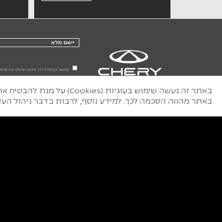
מאשר קבלת דיוור ותוכן שיווקי ופרסומי מהחברות 
רישוי בגובה 2,786 ₪, סה"כ 220,776 ₪ עד 25 ימי עבודה לאספקת רכב הזמין במלאי, התמונות להמחשה בלבד. ט.ל.ח.
באתר זה נעשה שימוש בעוג
באתר מהווה הסכמה לכך. למידע נוסף, לרבות בדבר ניהול העדפ
דרגת זיהום
1
2
רמת אבזור בטיחותי
7
6