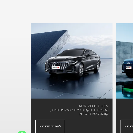
ARRIZO 8 PHEV
המנצחת בקטגוריית: משפחתית,
קומפקטית וסדאן
גם >
לעמוד הדגם >