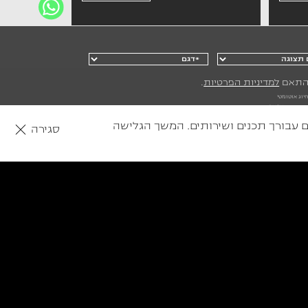
בהתאם
למדיניות הפרטיות
.
יוג אוטומטי
המחיר מתייחס לרמת הגימור הנמוכה בכל דגם ו/או הקיימת במלאי. המחיר כולל מע"מ, לא כולל אגרת רישוי ותוספת של צביעה דו-גוונית, צבע מטאלי, פנינה או מיוחד. לפי מחירון 2026005. לאריזו 8 סנס PHEV
אגרת רישוי בגובה 2,450 ₪, סה"כ 162,440 ₪ לטיגו 8 PHEV קומפורט אגרת רישוי בגובה 2,786 ₪, סה"כ 192,776 ₪ לטיגו 7 PHEV קומפורט אגרת רישוי בגובה 2,450 ₪, סה"כ 172,440₪ לטיגו 9 PHEV לקשרי, אגרת
שלך, ולהתאים עבורך תכנים ושירותים. המשך הגלישה
סגירה