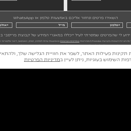
השאירו פרטים ונחזור אליכם באמצעות טלפון או WhatsApp
ידוע לי שהפרטים שמסרתי לעיל ייכללו במאגרי המידע של קבוצת פריסבי 
השונות בקבוצת freesbe (המפורטות
במדיניות הפרטיות
) באמצעות שיחה לטלפון, סמס, וואטסאפ, דואר אלקטרוני וח
הצהרת נגישות
יות (Cookies) על מנת להבטיח את תקינות פעילות האתר, לשפר את חוויית הגלישה 
ות השימוש בעוגיות, ניתן לעיין ב
מדיניות הפרטיות