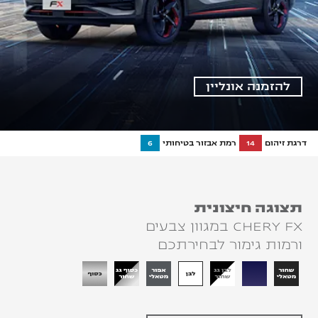
להזמנה אונליין
דרגת זיהום
14
רמת אבזור בטיחותי
6
תצוגה חיצונית
CHERY FX במגוון צבעים
ורמות גימור לבחירתכם